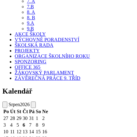
7. A
7.B
8. A
8. B
9.A
9.B
AKCE ŠKOLY
VÝCHOVNÉ PORADENSTVÍ
ŠKOLSKÁ RADA
PROJEKTY
ORGANIZACE ŠKOLNÍHO ROKU
SPONZORING
OFFICE 365
ŽÁKOVSKÝ PARLAMENT
ZÁVĚREČNÁ PRÁCE 9. TŘÍD
Kalendář
Srpen
2026
Po
Út
St
Čt
Pá
So
Ne
27
28
29
30
31
1
2
3
4
5
6
7
8
9
10
11
12
13
14
15
16