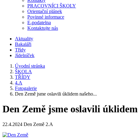
Kontakty
PRACOVNÍCI ŠKOLY
Orientační plánek
Povinné informace
E-podatelna
Kontaktujte nás
Aktuality
Bakaláři
Třídy
Jídelníček
Úvodní stránka
ŠKOLA
TŘÍDY
4.A
Fotogalerie
Den Země jsme oslavili úklidem našeho...
Den Země jsme oslavili úklidem
22.4.2024 Den Země 2.A