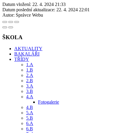
Datum vložení:
22. 4. 2024 21:33
Datum poslední aktualizace:
22. 4. 2024 22:01
Autor:
Správce Webu
ŠKOLA
AKTUALITY
BAKALÁŘI
TŘÍDY
1.A
1.B
2.A
2.B
3.A
3.B
4.A
Fotogalerie
4.B
5.A
5.B
6.A
6.B