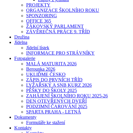
PROJEKTY
ORGANIZACE ŠKOLNÍHO ROKU
SPONZORING
OFFICE 365
ŽÁKOVSKÝ PARLAMENT
ZÁVĚREČNÁ PRÁCE 9. TŘÍD
Družina
Jídelna
Jídelní lístek
INFORMACE PRO STRÁVNÍKY
Fotogalerie
MALÁ MATURITA 2026
Berounka 2026
UKLIĎME ČESKO
ZÁPIS DO PRVNÍCH TŘÍD
LYŽAŘSKÝ A SNB KURZ 2026
PĚŠKY DO ŠKOLY 2025
ZAHÁJENÍ ŠKOLNÍHO ROKU 2025-26
DEN OTEVŘENÝCH DVEŘÍ
PODZIMNÍ ČAROVÁNÍ 2025
SPARTA PRAHA - LETNÁ
Dokumenty
Formuláře ke stažení
Kontakty