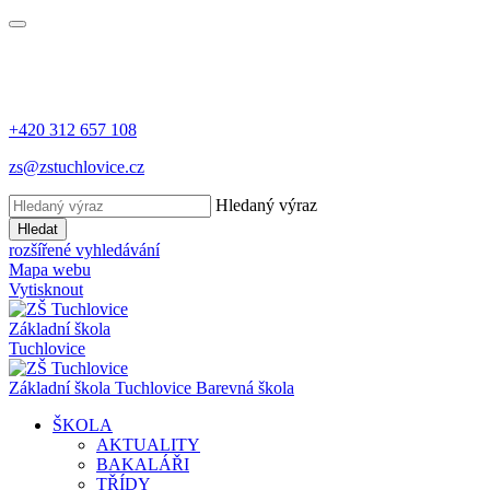
+420 312 657 108
zs@zstuchlovice.cz
Hledaný výraz
Hledat
rozšířené vyhledávání
Mapa webu
Vytisknout
Základní škola
Tuchlovice
Z
ákladní
š
kola
Tuchlovice
Barevná škola
ŠKOLA
AKTUALITY
BAKALÁŘI
TŘÍDY