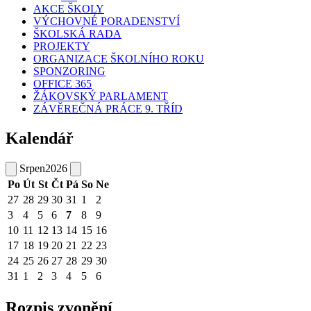
AKCE ŠKOLY
VÝCHOVNÉ PORADENSTVÍ
ŠKOLSKÁ RADA
PROJEKTY
ORGANIZACE ŠKOLNÍHO ROKU
SPONZORING
OFFICE 365
ŽÁKOVSKÝ PARLAMENT
ZÁVĚREČNÁ PRÁCE 9. TŘÍD
Kalendář
Srpen
2026
Po
Út
St
Čt
Pá
So
Ne
27
28
29
30
31
1
2
3
4
5
6
7
8
9
10
11
12
13
14
15
16
17
18
19
20
21
22
23
24
25
26
27
28
29
30
31
1
2
3
4
5
6
Rozpis zvonění