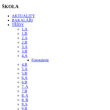
ŠKOLA
AKTUALITY
BAKALÁŘI
TŘÍDY
1.A
1.B
2.A
2.B
3.A
3.B
4.A
Fotogalerie
4.B
5.A
5.B
6.A
6.B
7. A
7.B
8. A
8. B
9.A
9.B