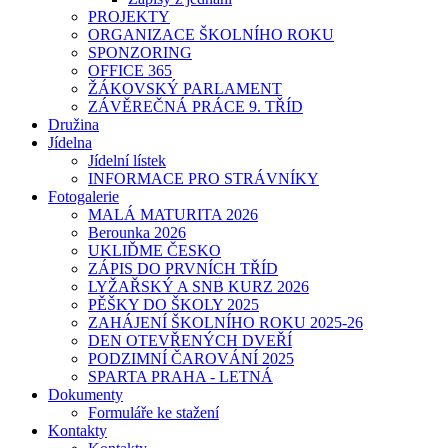
PROJEKTY
ORGANIZACE ŠKOLNÍHO ROKU
SPONZORING
OFFICE 365
ŽÁKOVSKÝ PARLAMENT
ZÁVĚREČNÁ PRÁCE 9. TŘÍD
Družina
Jídelna
Jídelní lístek
INFORMACE PRO STRÁVNÍKY
Fotogalerie
MALÁ MATURITA 2026
Berounka 2026
UKLIĎME ČESKO
ZÁPIS DO PRVNÍCH TŘÍD
LYŽAŘSKÝ A SNB KURZ 2026
PĚŠKY DO ŠKOLY 2025
ZAHÁJENÍ ŠKOLNÍHO ROKU 2025-26
DEN OTEVŘENÝCH DVEŘÍ
PODZIMNÍ ČAROVÁNÍ 2025
SPARTA PRAHA - LETNÁ
Dokumenty
Formuláře ke stažení
Kontakty