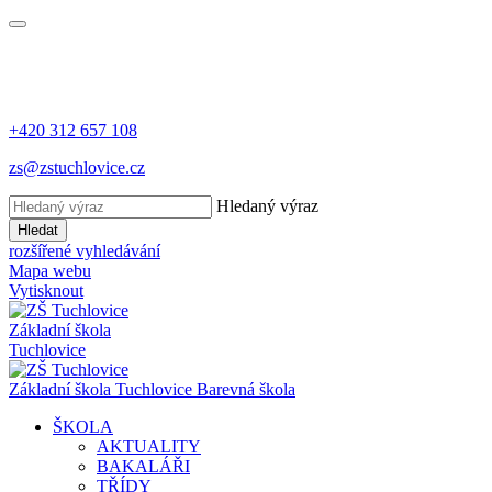
+420 312 657 108
zs@zstuchlovice.cz
Hledaný výraz
Hledat
rozšířené vyhledávání
Mapa webu
Vytisknout
Základní škola
Tuchlovice
Z
ákladní
š
kola
Tuchlovice
Barevná škola
ŠKOLA
AKTUALITY
BAKALÁŘI
TŘÍDY