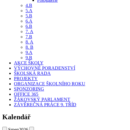
Fotogalerie
4.B
5.A
5.B
6.A
6.B
7. A
7.B
8. A
8. B
9.A
9.B
AKCE ŠKOLY
VÝCHOVNÉ PORADENSTVÍ
ŠKOLSKÁ RADA
PROJEKTY
ORGANIZACE ŠKOLNÍHO ROKU
SPONZORING
OFFICE 365
ŽÁKOVSKÝ PARLAMENT
ZÁVĚREČNÁ PRÁCE 9. TŘÍD
Kalendář
Srpen
2026