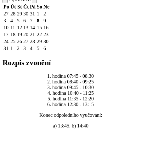
Po
Út
St
Čt
Pá
So
Ne
27
28
29
30
31
1
2
3
4
5
6
7
8
9
10
11
12
13
14
15
16
17
18
19
20
21
22
23
24
25
26
27
28
29
30
31
1
2
3
4
5
6
Rozpis zvonění
1. hodina 07:45 - 08.30
2. hodina 08:40 - 09:25
3. hodina 09:45 - 10:30
4. hodina 10:40 - 11:25
5. hodina 11:35 - 12:20
6. hodina 12:30 - 13:15
Konec odpoledního vyučování:
a) 13:45, b) 14:40