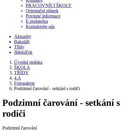
Kontakty
PRACOVNÍCI ŠKOLY
Orientační plánek
Povinné informace
E-podatelna
Kontaktujte nás
Aktuality
Bakaláři
Třídy
Jídelníček
Úvodní stránka
ŠKOLA
TŘÍDY
4.A
Fotogalerie
Podzimní čarování - setkání s rodiči
Podzimní čarování - setkání s
rodiči
Podzimní čarování