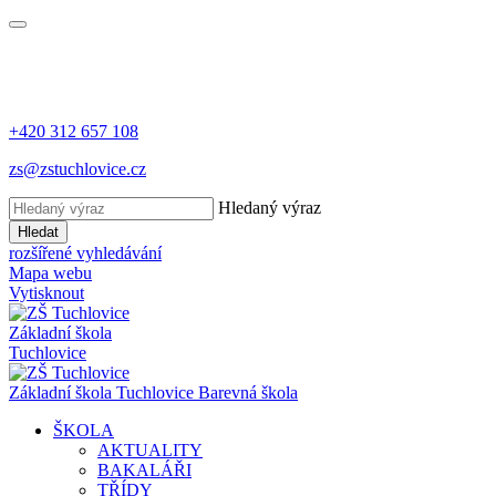
+420 312 657 108
zs@zstuchlovice.cz
Hledaný výraz
Hledat
rozšířené vyhledávání
Mapa webu
Vytisknout
Základní škola
Tuchlovice
Z
ákladní
š
kola
Tuchlovice
Barevná škola
ŠKOLA
AKTUALITY
BAKALÁŘI
TŘÍDY