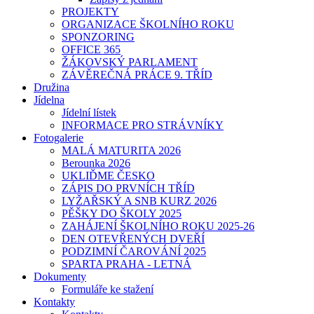
PROJEKTY
ORGANIZACE ŠKOLNÍHO ROKU
SPONZORING
OFFICE 365
ŽÁKOVSKÝ PARLAMENT
ZÁVĚREČNÁ PRÁCE 9. TŘÍD
Družina
Jídelna
Jídelní lístek
INFORMACE PRO STRÁVNÍKY
Fotogalerie
MALÁ MATURITA 2026
Berounka 2026
UKLIĎME ČESKO
ZÁPIS DO PRVNÍCH TŘÍD
LYŽAŘSKÝ A SNB KURZ 2026
PĚŠKY DO ŠKOLY 2025
ZAHÁJENÍ ŠKOLNÍHO ROKU 2025-26
DEN OTEVŘENÝCH DVEŘÍ
PODZIMNÍ ČAROVÁNÍ 2025
SPARTA PRAHA - LETNÁ
Dokumenty
Formuláře ke stažení
Kontakty