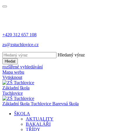
+420 312 657 108
zs@zstuchlovice.cz
Hledaný výraz
Hledat
rozšířené vyhledávání
Mapa webu
Vytisknout
Základní škola
Tuchlovice
Z
ákladní
š
kola
Tuchlovice
Barevná škola
ŠKOLA
AKTUALITY
BAKALÁŘI
TŘÍDY