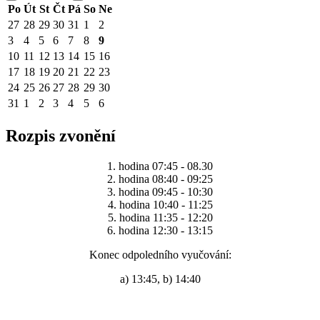
Po
Út
St
Čt
Pá
So
Ne
27
28
29
30
31
1
2
3
4
5
6
7
8
9
10
11
12
13
14
15
16
17
18
19
20
21
22
23
24
25
26
27
28
29
30
31
1
2
3
4
5
6
Rozpis zvonění
1. hodina 07:45 - 08.30
2. hodina 08:40 - 09:25
3. hodina 09:45 - 10:30
4. hodina 10:40 - 11:25
5. hodina 11:35 - 12:20
6. hodina 12:30 - 13:15
Konec odpoledního vyučování:
a) 13:45, b) 14:40