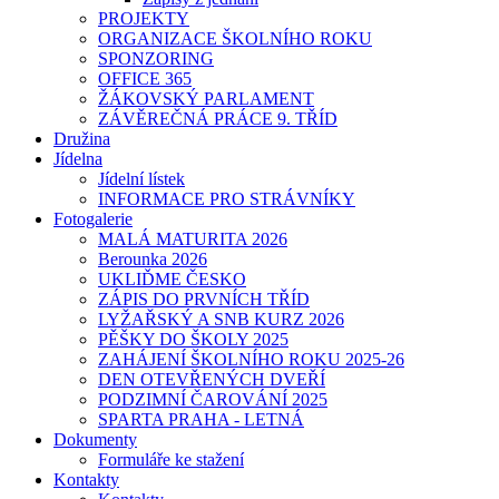
PROJEKTY
ORGANIZACE ŠKOLNÍHO ROKU
SPONZORING
OFFICE 365
ŽÁKOVSKÝ PARLAMENT
ZÁVĚREČNÁ PRÁCE 9. TŘÍD
Družina
Jídelna
Jídelní lístek
INFORMACE PRO STRÁVNÍKY
Fotogalerie
MALÁ MATURITA 2026
Berounka 2026
UKLIĎME ČESKO
ZÁPIS DO PRVNÍCH TŘÍD
LYŽAŘSKÝ A SNB KURZ 2026
PĚŠKY DO ŠKOLY 2025
ZAHÁJENÍ ŠKOLNÍHO ROKU 2025-26
DEN OTEVŘENÝCH DVEŘÍ
PODZIMNÍ ČAROVÁNÍ 2025
SPARTA PRAHA - LETNÁ
Dokumenty
Formuláře ke stažení
Kontakty