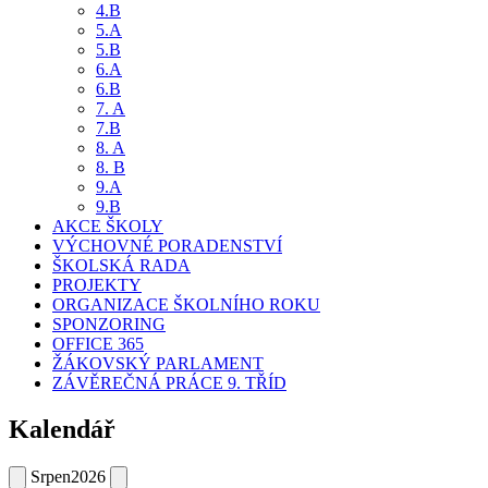
4.B
5.A
5.B
6.A
6.B
7. A
7.B
8. A
8. B
9.A
9.B
AKCE ŠKOLY
VÝCHOVNÉ PORADENSTVÍ
ŠKOLSKÁ RADA
PROJEKTY
ORGANIZACE ŠKOLNÍHO ROKU
SPONZORING
OFFICE 365
ŽÁKOVSKÝ PARLAMENT
ZÁVĚREČNÁ PRÁCE 9. TŘÍD
Kalendář
Srpen
2026