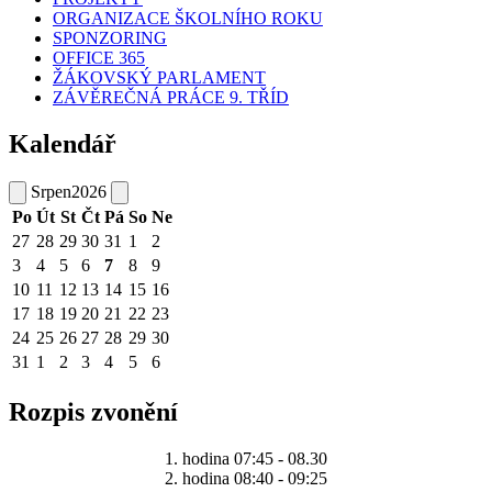
ORGANIZACE ŠKOLNÍHO ROKU
SPONZORING
OFFICE 365
ŽÁKOVSKÝ PARLAMENT
ZÁVĚREČNÁ PRÁCE 9. TŘÍD
Kalendář
Srpen
2026
Po
Út
St
Čt
Pá
So
Ne
27
28
29
30
31
1
2
3
4
5
6
7
8
9
10
11
12
13
14
15
16
17
18
19
20
21
22
23
24
25
26
27
28
29
30
31
1
2
3
4
5
6
Rozpis zvonění
1. hodina 07:45 - 08.30
2. hodina 08:40 - 09:25