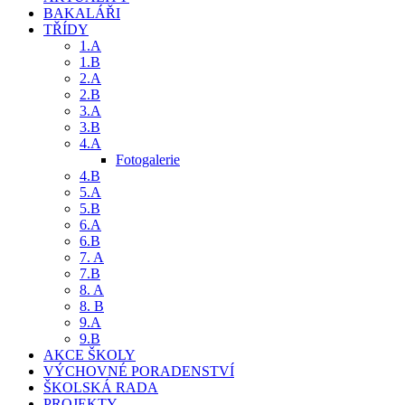
BAKALÁŘI
TŘÍDY
1.A
1.B
2.A
2.B
3.A
3.B
4.A
Fotogalerie
4.B
5.A
5.B
6.A
6.B
7. A
7.B
8. A
8. B
9.A
9.B
AKCE ŠKOLY
VÝCHOVNÉ PORADENSTVÍ
ŠKOLSKÁ RADA
PROJEKTY