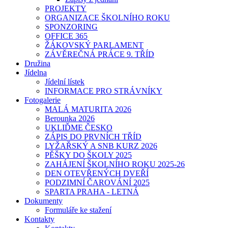
PROJEKTY
ORGANIZACE ŠKOLNÍHO ROKU
SPONZORING
OFFICE 365
ŽÁKOVSKÝ PARLAMENT
ZÁVĚREČNÁ PRÁCE 9. TŘÍD
Družina
Jídelna
Jídelní lístek
INFORMACE PRO STRÁVNÍKY
Fotogalerie
MALÁ MATURITA 2026
Berounka 2026
UKLIĎME ČESKO
ZÁPIS DO PRVNÍCH TŘÍD
LYŽAŘSKÝ A SNB KURZ 2026
PĚŠKY DO ŠKOLY 2025
ZAHÁJENÍ ŠKOLNÍHO ROKU 2025-26
DEN OTEVŘENÝCH DVEŘÍ
PODZIMNÍ ČAROVÁNÍ 2025
SPARTA PRAHA - LETNÁ
Dokumenty
Formuláře ke stažení
Kontakty