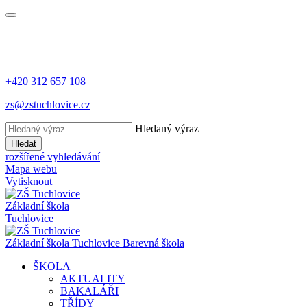
+420 312 657 108
zs@zstuchlovice.cz
Hledaný výraz
Hledat
rozšířené vyhledávání
Mapa webu
Vytisknout
Základní škola
Tuchlovice
Z
ákladní
š
kola
Tuchlovice
Barevná škola
ŠKOLA
AKTUALITY
BAKALÁŘI
TŘÍDY