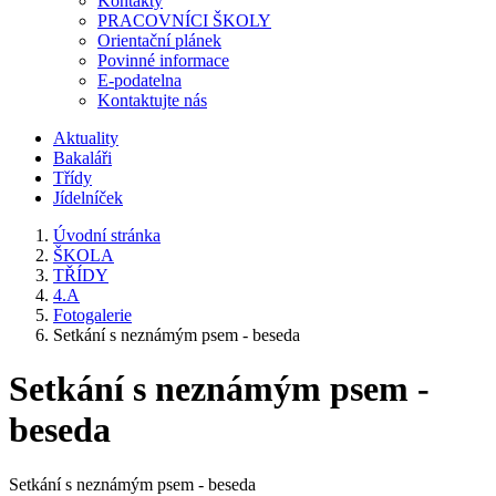
Kontakty
PRACOVNÍCI ŠKOLY
Orientační plánek
Povinné informace
E-podatelna
Kontaktujte nás
Aktuality
Bakaláři
Třídy
Jídelníček
Úvodní stránka
ŠKOLA
TŘÍDY
4.A
Fotogalerie
Setkání s neznámým psem - beseda
Setkání s neznámým psem -
beseda
Setkání s neznámým psem - beseda