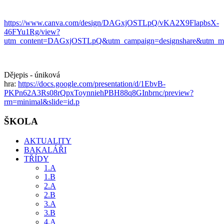
https://www.canva.com/design/DAGxjOSTLpQ/vKA2X9FlapbsX-
46FYu1Rg/view?
utm_content=DAGxjOSTLpQ&utm_campaign=designshare&utm_med
Dějepis - úniková
hra:
https://docs.google.com/presentation/d/1EbvB-
PKPn62A3Rs08rQpxToynniehPBH88q8GInbrnc/preview?
rm=minimal&slide=id.p
ŠKOLA
AKTUALITY
BAKALÁŘI
TŘÍDY
1.A
1.B
2.A
2.B
3.A
3.B
4.A