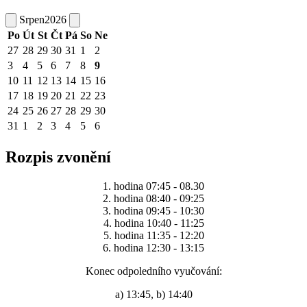
Srpen
2026
Po
Út
St
Čt
Pá
So
Ne
27
28
29
30
31
1
2
3
4
5
6
7
8
9
10
11
12
13
14
15
16
17
18
19
20
21
22
23
24
25
26
27
28
29
30
31
1
2
3
4
5
6
Rozpis zvonění
1. hodina 07:45 - 08.30
2. hodina 08:40 - 09:25
3. hodina 09:45 - 10:30
4. hodina 10:40 - 11:25
5. hodina 11:35 - 12:20
6. hodina 12:30 - 13:15
Konec odpoledního vyučování:
a) 13:45, b) 14:40