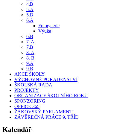
4.B
5.A
5.B
6.A
Fotogalerie
Výuka
6.B
7. A
7.B
8. A
8. B
9.A
9.B
AKCE ŠKOLY
VÝCHOVNÉ PORADENSTVÍ
ŠKOLSKÁ RADA
PROJEKTY
ORGANIZACE ŠKOLNÍHO ROKU
SPONZORING
OFFICE 365
ŽÁKOVSKÝ PARLAMENT
ZÁVĚREČNÁ PRÁCE 9. TŘÍD
Kalendář