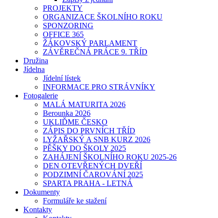
PROJEKTY
ORGANIZACE ŠKOLNÍHO ROKU
SPONZORING
OFFICE 365
ŽÁKOVSKÝ PARLAMENT
ZÁVĚREČNÁ PRÁCE 9. TŘÍD
Družina
Jídelna
Jídelní lístek
INFORMACE PRO STRÁVNÍKY
Fotogalerie
MALÁ MATURITA 2026
Berounka 2026
UKLIĎME ČESKO
ZÁPIS DO PRVNÍCH TŘÍD
LYŽAŘSKÝ A SNB KURZ 2026
PĚŠKY DO ŠKOLY 2025
ZAHÁJENÍ ŠKOLNÍHO ROKU 2025-26
DEN OTEVŘENÝCH DVEŘÍ
PODZIMNÍ ČAROVÁNÍ 2025
SPARTA PRAHA - LETNÁ
Dokumenty
Formuláře ke stažení
Kontakty