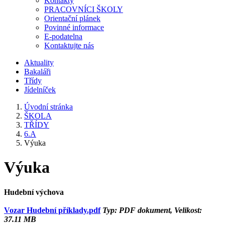
Kontakty
PRACOVNÍCI ŠKOLY
Orientační plánek
Povinné informace
E-podatelna
Kontaktujte nás
Aktuality
Bakaláři
Třídy
Jídelníček
Úvodní stránka
ŠKOLA
TŘÍDY
6.A
Výuka
Výuka
Hudební výchova
Vozar Hudební příklady.pdf
Typ: PDF dokument, Velikost:
37.11 MB