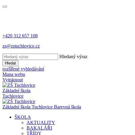
+420 312 657 108
zs@zstuchlovice.cz
Hledaný výraz
Hledat
rozšířené vyhledávání
Mapa webu
Vytisknout
Základní škola
Tuchlovice
Z
ákladní
š
kola
Tuchlovice
Barevná škola
ŠKOLA
AKTUALITY
BAKALÁŘI
TŘÍDY