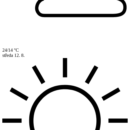
24/14 °C
středa
12. 8.