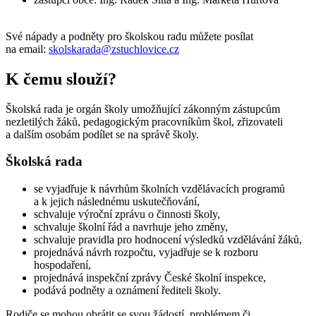
Své nápady a podněty pro školskou radu můžete posílat
na email:
skolskarada@zstuchlovice.cz
K čemu slouží?
Školská rada je orgán školy umožňující zákonným zástupcům
nezletilých žáků, pedagogickým pracovníkům škol, zřizovateli
a dalším osobám podílet se na správě školy.
Školská rada
se vyjadřuje k návrhům školních vzdělávacích programů
a k jejich následnému uskutečňování,
schvaluje výroční zprávu o činnosti školy,
schvaluje školní řád a navrhuje jeho změny,
schvaluje pravidla pro hodnocení výsledků vzdělávání žáků,
projednává návrh rozpočtu, vyjadřuje se k rozboru
hospodaření,
projednává inspekční zprávy České školní inspekce,
podává podněty a oznámení řediteli školy.
Rodiče se mohou obrátit se svou žádostí, problémem či