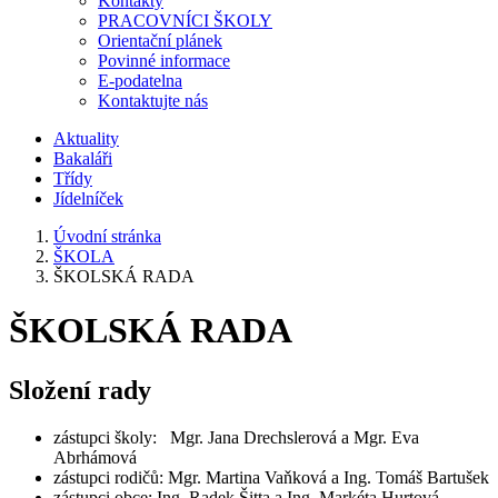
Kontakty
PRACOVNÍCI ŠKOLY
Orientační plánek
Povinné informace
E-podatelna
Kontaktujte nás
Aktuality
Bakaláři
Třídy
Jídelníček
Úvodní stránka
ŠKOLA
ŠKOLSKÁ RADA
ŠKOLSKÁ RADA
Složení rady
zástupci školy: Mgr. Jana Drechslerová a Mgr. Eva
Abrhámová
zástupci rodičů: Mgr. Martina Vaňková a Ing. Tomáš Bartušek
zástupci obce: Ing. Radek Šitta a Ing. Markéta Hurtová