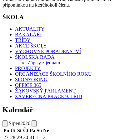
připomínkou na kteréhokoli člena.
ŠKOLA
AKTUALITY
BAKALÁŘI
TŘÍDY
AKCE ŠKOLY
VÝCHOVNÉ PORADENSTVÍ
ŠKOLSKÁ RADA
Zápisy z jednání
PROJEKTY
ORGANIZACE ŠKOLNÍHO ROKU
SPONZORING
OFFICE 365
ŽÁKOVSKÝ PARLAMENT
ZÁVĚREČNÁ PRÁCE 9. TŘÍD
Kalendář
Srpen
2026
Po
Út
St
Čt
Pá
So
Ne
27
28
29
30
31
1
2