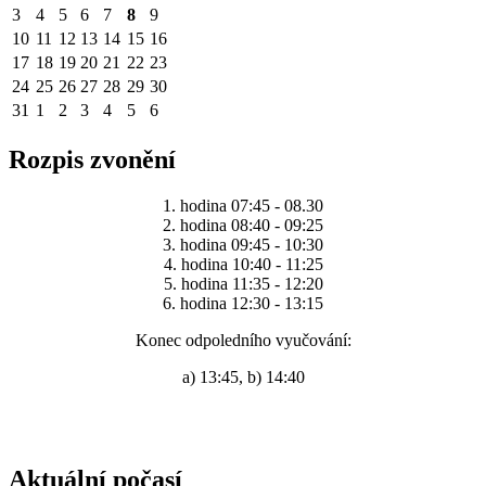
3
4
5
6
7
8
9
10
11
12
13
14
15
16
17
18
19
20
21
22
23
24
25
26
27
28
29
30
31
1
2
3
4
5
6
Rozpis zvonění
1. hodina 07:45 - 08.30
2. hodina 08:40 - 09:25
3. hodina 09:45 - 10:30
4. hodina 10:40 - 11:25
5. hodina 11:35 - 12:20
6. hodina 12:30 - 13:15
Konec odpoledního vyučování:
a) 13:45, b) 14:40
Aktuální počasí