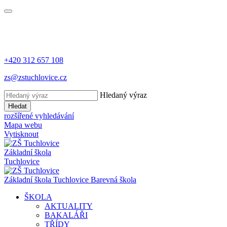
+420 312 657 108
zs@zstuchlovice.cz
Hledaný výraz
Hledat
rozšířené vyhledávání
Mapa webu
Vytisknout
Základní škola
Tuchlovice
Z
ákladní
š
kola
Tuchlovice
Barevná škola
ŠKOLA
AKTUALITY
BAKALÁŘI
TŘÍDY