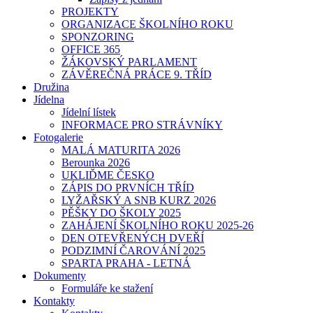
PROJEKTY
ORGANIZACE ŠKOLNÍHO ROKU
SPONZORING
OFFICE 365
ŽÁKOVSKÝ PARLAMENT
ZÁVĚREČNÁ PRÁCE 9. TŘÍD
Družina
Jídelna
Jídelní lístek
INFORMACE PRO STRÁVNÍKY
Fotogalerie
MALÁ MATURITA 2026
Berounka 2026
UKLIĎME ČESKO
ZÁPIS DO PRVNÍCH TŘÍD
LYŽAŘSKÝ A SNB KURZ 2026
PĚŠKY DO ŠKOLY 2025
ZAHÁJENÍ ŠKOLNÍHO ROKU 2025-26
DEN OTEVŘENÝCH DVEŘÍ
PODZIMNÍ ČAROVÁNÍ 2025
SPARTA PRAHA - LETNÁ
Dokumenty
Formuláře ke stažení
Kontakty